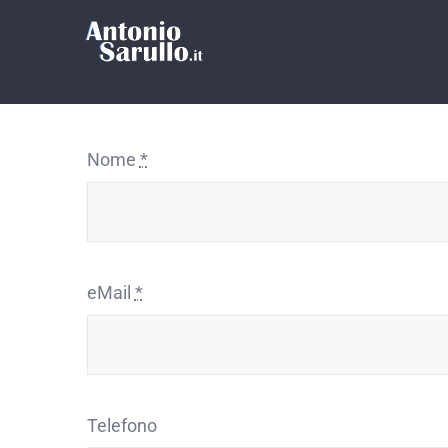
Salta
al
contenuto
Nome
*
eMail
*
Telefono